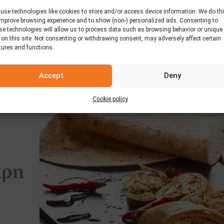
με Tortilla Elviart
use technologies like cookies to store and/or access device information. We do th
improve browsing experience and to show (non-) personalized ads. Consenting to
se technologies will allow us to process data such as browsing behavior or unique
 on this site. Not consenting or withdrawing consent, may adversely affect certain
tures and functions.
Accept
Deny
Cookie policy
αρη