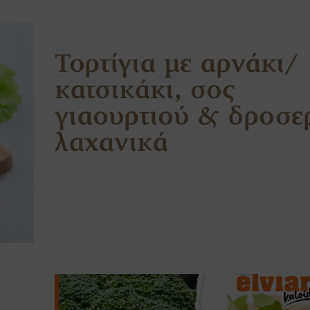
Τορτίγια με αρνάκι/
κατσικάκι, σος
γιαουρτιού & δροσε
λαχανικά