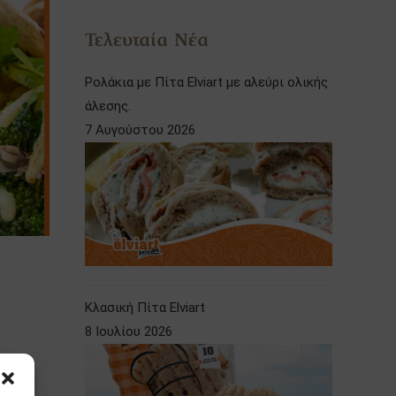
Τελευταία Νέα
Ρολάκια με Πίτα Elviart με αλεύρι ολικής
άλεσης.
7 Αυγούστου 2026
Κλασική Πίτα Elviart
8 Ιουλίου 2026
α