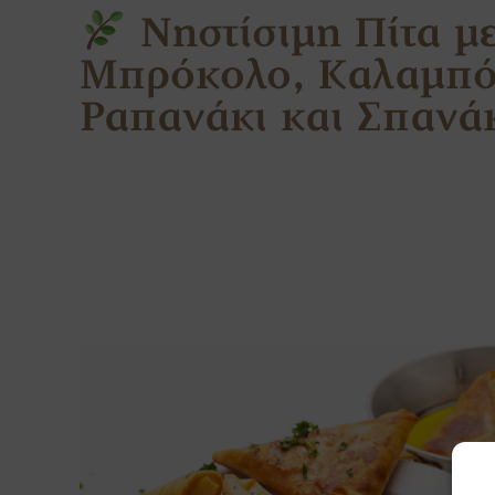
Νηστίσιμη Πίτα μ
Μπρόκολο, Καλαμπό
Ραπανάκι και Σπανά