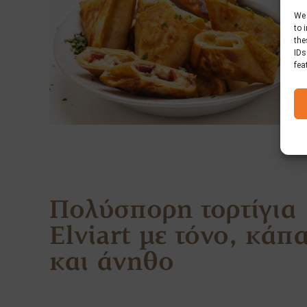
We 
to 
the
IDs
fea
Πολύσπορη τορτίγια
Elviart με τόνο, κάπ
και άνηθο