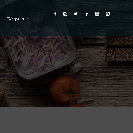
Ελληνικά
English
Deutsch
Français
Español
Italiano
Български