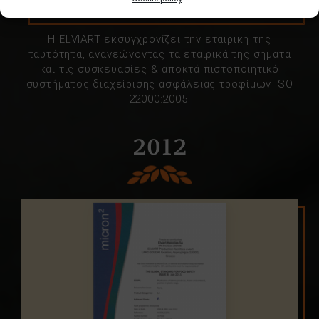
H ΕLVIART εκσυγχρονίζει την εταιρική της
ταυτότητα, ανανεώνοντας τα εταιρικά της σήματα
και τις συσκευασίες & αποκτά πιστοποιητικό
συστήματος διαχείρισης ασφάλειας τροφίμων ISO
22000:2005.
2012