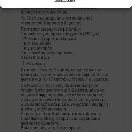
Cookie policy
περίσσεψε και το απογειώνει μέσα σε πίτα
τορτίγια Elviart με φρέσκα υλικά και μια
δροσερή σος γιαουρτιού:
Τορτίγια με αρνάκι/κατσικάκι, σος
γιαουρτιού & δροσερά λαχανικά
Για τη σος γιαουρτιού με άνηθο:
1 κεσεδάκι γιαούρτι στραγγιστό (200 γρ.)
1/2 λεμόνι (χυμός και ξύσμα)
1 κ.σ. ελαιόλαδο
1 κ.γ. μουστάρδα
1 κ.σ. άνηθος ψιλοκομμένος
Αλάτι & πιπέρι
Εκτέλεση:
Ετοίμασε τη σος: Σε μπολ, ανάμειξε όλα τα
υλικά για τη σος γιαουρτιού και άφησέ τη στο
ψυγείο για 10-15 λεπτά να “δέσουν” οι γεύσεις.
Ζέστανε τις τορτίγιες σε αντικολλητικό
τηγάνι ή στο φούρνο για 1-2 λεπτά, μέχρι να
γίνουν ελαφρώς τραγανές αλλά εύκαμπτες.
Ζέστανε το αρνάκι/κατσικάκι σε τηγανάκι με
λίγο ελαιόλαδο και ρίξε λίγο φρέσκο θυμάρι ή
ρίγανη για έξτρα άρωμα.
Στήσε την πίτα: Άπλωσε μια κουταλιά σος
Πρόσθεσε iceberg, ντοματίνια, αγγουράκι,
φετούλες αβοκάντο
Βάλε από πάνω το ζεστό αρνάκι