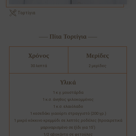
Τορτίγια
Πίτα Τορτίγια
Χρόνος
Μερίδες
30 λεπτά
2 μερίδες
Υλικά
1 κ.γ. μουστάρδα
1 κ.σ. άνηθος ψιλοκομμένος
1 κ.σ. ελαιόλαδο
1 κεσεδάκι γιαούρτι στραγγιστό (200 γρ.)
1 μικρό κόκκινο κρεμμύδι σε λεπτές ροδέλες (προαιρετικά
μαριναρισμένο σε ξίδι για 15’)
1/2 αβοκάντο σε φετούλες