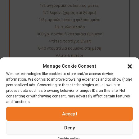
1/2 αγγουράκι σε λεπτές φέτες
1/2 λεμόνι (χυμός και ξύσμα)
1/2 μαρούλι iceberg ψιλοκομμένο
2 κ.σ. ελαιόλαδο
300 γρ. αρνάκι ή κατσικάκι (ψημένο
4 πίτες τορτίγια Elviart
8-10 ντοματίνια κομμένα στη μέση
Αλάτι & πιπέρι
Λίγο φρέσκο θυμάρι ή ρίγανη
Manage Cookie Consent
ξεψαχνισμένο και ψιλοκομμένο)
We use technologies like cookies to store and/or access device
information. We do this to improve browsing experience and to show (non-)
personalized ads. Consenting to these technologies will allow us to
Κοινοποιήστε τη συνταγή
process data such as browsing behavior or unique IDs on this site. Not
consenting or withdrawing consent, may adversely affect certain features
and functions.
Accept
Προετοιμασία
Deny
Mια σούπερ μεταπασχαλινή συνταγή που
αξιοποιεί το αρνάκι ή κατσικάκι που