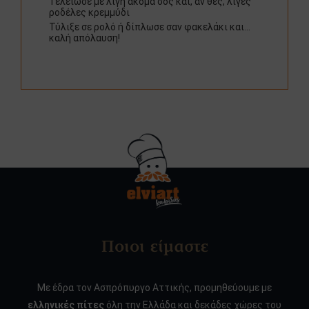
Τελείωσε με λίγη ακόμα σος και, αν θες, λίγες
ροδέλες κρεμμύδι
Τύλιξε σε ρολό ή δίπλωσε σαν φακελάκι και…
καλή απόλαυση!
Ποιοι είμαστε
Με έδρα τον Ασπρόπυργο Αττικής, προμηθεύουμε με
ελληνικές πίτες
όλη την Ελλάδα και δεκάδες χώρες του