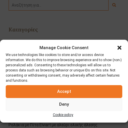
Κατηγορίες
Fooding
Manage Cookie Consent
We use technologies like cookies to store and/or access device
Δημοσιεύσεις – Τύπος
information. We do this to improve browsing experience and to show (non-)
personalized ads. Consenting to these technologies will allow us to
process data such as browsing behavior or unique IDs on this site. Not
Διαγωνισμοί
consenting or withdrawing consent, may adversely affect certain features
and functions.
Νέα
Accept
Deny
Τελευταία Νέα
Cookie policy
Ρολάκια με Πίτα Elviart με αλεύρι ολικής άλεσης.