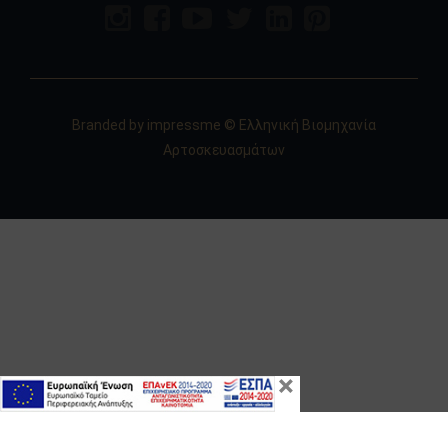
Branded by
impressme
© Ελληνική Βιομηχανία
Αρτοσκευασμάτων
×