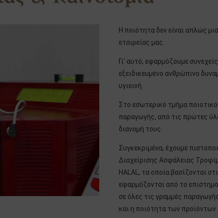
Η ποιότητα δεν είναι απλώς μι
εταιρείας μας.
Γι’ αυτό, εφαρμόζουμε συνεχεί
εξειδικευμένο ανθρώπινο δυνα
υγιεινή.
Στο εσωτερικό τμήμα ποιοτικού
παραγωγής, από τις πρώτες ύλε
διανομή τους.
Συγκεκριμένα, έχουμε πιστοπο
Διαχείρισης Ασφάλειας Τροφίμω
HALAL, τα οποία βασίζονται στ
εφαρμόζονται από το επιστημο
σε όλες τις γραμμές παραγωγής
και η ποιότητα των προϊόντων 