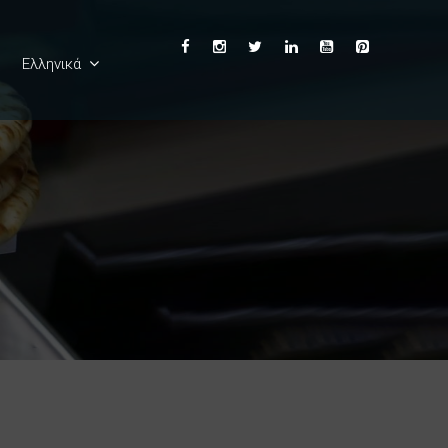
Ελληνικά
English
Deutsch
Français
Español
Italiano
Български