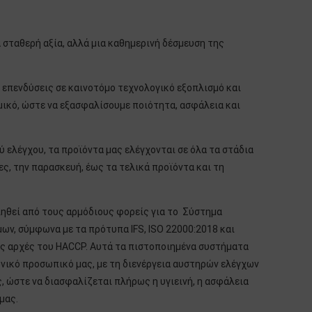
α σταθερή αξία, αλλά μια καθημερινή δέσμευση της
ς επενδύσεις σε καινοτόμο τεχνολογικό εξοπλισμό και
μικό, ώστε να εξασφαλίσουμε ποιότητα, ασφάλεια και
 ελέγχου, τα προϊόντα μας ελέγχονται σε όλα τα στάδια
ς, την παρασκευή, έως τα τελικά προϊόντα και τη
ιηθεί από τους αρμόδιους φορείς για το Σύστημα
ν, σύμφωνα με τα πρότυπα IFS, ISO 22000:2018 και
ις αρχές του HACCP. Αυτά τα πιστοποιημένα συστήματα
νικό προσωπικό μας, με τη διενέργεια αυστηρών ελέγχων
, ώστε να διασφαλίζεται πλήρως η υγιεινή, η ασφάλεια
μας.