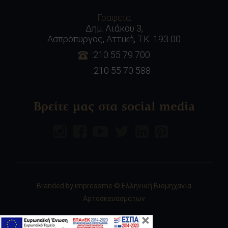
Γραφεία
Δημ. Λιάκου 3,
Ασπρόπυργος, Αττική, Τ.Κ. 193 00
:210 55 79 700
:210 55 70 588
Βρείτε μας στα social media
Branded by
impressme
© Ελληνική Βιομηχανία
Αρτοσκευασμάτων
×