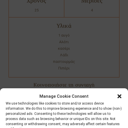
Χρόνος
Μερίδες
25
4
Υλικά
1 αυγό
Αλάτι
κασέρι
Λάδι
παστουρμάς
Πιπέρι
Κοινοποιήστε τη συνταγή
Manage Cookie Consent
We use technologies like cookies to store and/or access device
information. We do this to improve browsing experience and to show (non-)
personalized ads. Consenting to these technologies will allow us to
Προετοιμασία
process data such as browsing behavior or unique IDs on this site. Not
consenting or withdrawing consent, may adversely affect certain features
Κόβουμε μια tortilla σε φαρδιές λωρίδες. Σε ένα