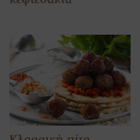
κεφτεδάκια