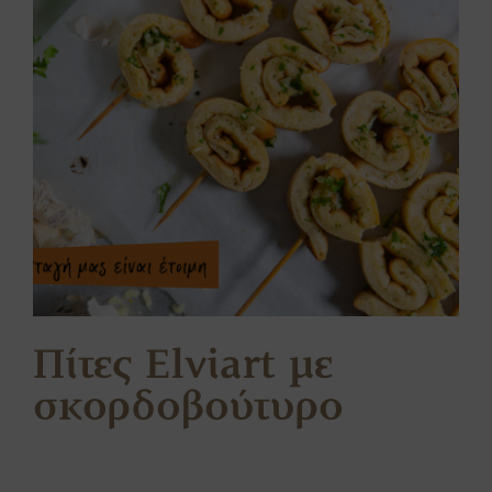
Πίτες Elviart με
σκορδοβούτυρο