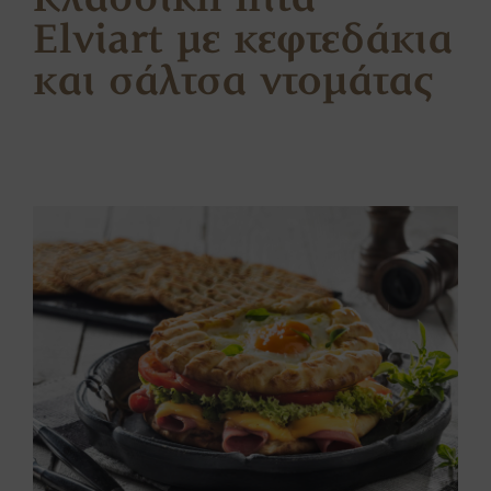
Κλασσική πίτα
Elviart με κεφτεδάκια
και σάλτσα ντομάτας