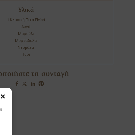
Υλικά
1 Κλασική Πίτα Elviart
Αυγό
Μαρούλι
Μορταδέλα
Ντομάτα
Τυρί
οποιήστε τη συνταγή
is