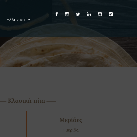
Ελληνικά
Français
Κλασική πίτα
Μερίδες
1 μερίδα