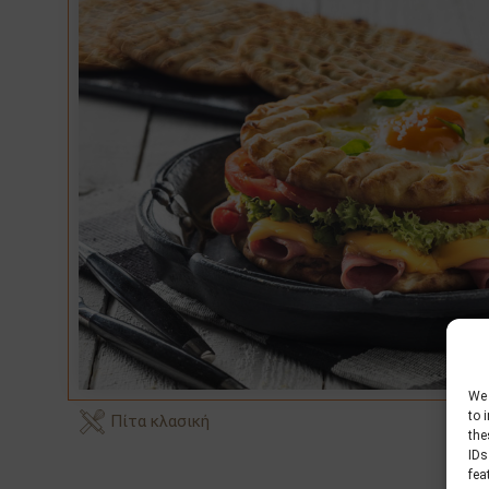
We 
to 
Πίτα κλασική
the
IDs
fea