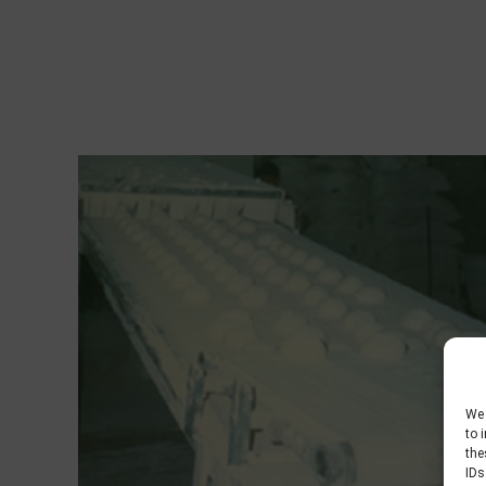
We 
to 
the
IDs