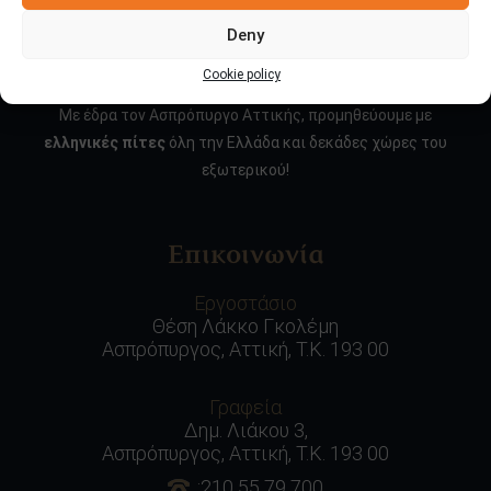
Deny
Ποιοι είμαστε
Cookie policy
Με έδρα τον Ασπρόπυργο Αττικής, προμηθεύουμε με
ελληνικές πίτες
όλη την Ελλάδα και δεκάδες χώρες του
εξωτερικού!
Επικοινωνία
Εργοστάσιο
Θέση Λάκκο Γκολέμη
Ασπρόπυργος, Αττική, Τ.Κ. 193 00
Γραφεία
Δημ. Λιάκου 3,
Ασπρόπυργος, Αττική, Τ.Κ. 193 00
:210 55 79 700