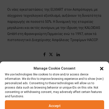
Οι νέες εγκαταστάσεις της ELVIART στον Ασπρόπυργο, με
σύγχρονο τεχνολογικό εξοπλισμό, αυξάνουν τη δυνατότητα
παραγωγής σε ποσοστό 50%. Η δυναμική της εταιρείας
μεγαλώνει και εκτός συνόρων, με την ίδρυση της KALOIDAS
GmbH στη Φρανκφούρτη Γερμανίας ενώ το 1997, αποκτά
πιστοποιητικό Διαχείρισης Ασφάλειας Τροφίμων HACCP.
Manage Cookie Consent
We use technologies like cookies to store and/or access device
information. We do this to improve browsing experience and to show (non-)
personalized ads. Consenting to these technologies will allow us to
process data such as browsing behavior or unique IDs on this site. Not
consenting or withdrawing consent, may adversely affect certain features
and functions.
Accept