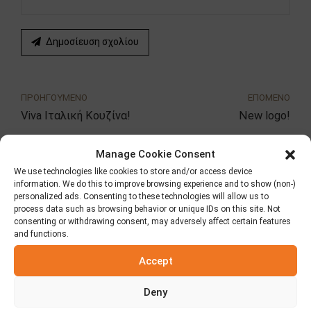
Δημοσίευση σχολίου
ΠΡΟΗΓΟΥΜΕΝΟ
ΕΠΟΜΕΝΟ
Viva Ιταλική Κουζίνα!
New logo!
Manage Cookie Consent
Αναζήτηση
We use technologies like cookies to store and/or access device
information. We do this to improve browsing experience and to show (non-)
personalized ads. Consenting to these technologies will allow us to
process data such as browsing behavior or unique IDs on this site. Not
consenting or withdrawing consent, may adversely affect certain features
and functions.
Accept
Κατηγορίες
Deny
Fooding