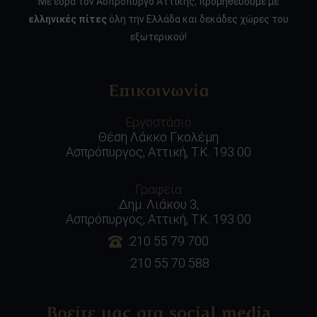
Με έδρα τον Ασπρόπυργο Αττικής, προμηθεύουμε με
ελληνικές πίτες
όλη την Ελλάδα και δεκάδες χώρες του
εξωτερικού!
Επικοινωνία
Εργοστάσιο
Θέση Λάκκο Γκολέμη
Ασπρόπυργος, Αττική, Τ.Κ. 193 00
Γραφεία
Δημ. Λιάκου 3,
Ασπρόπυργος, Αττική, Τ.Κ. 193 00
:210 55 79 700
:210 55 70 588
Βρείτε μας στα social media