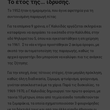
Το έτος της… ίδρυσης.
Το 1952 ήταν η ημερομηνία, που έγινε αφετηρία για τη
συντονισμένη παραγωγή πίτας.
Για τα επόμενα 9 χρόνια, ο Γ. Kαλοϊδάς εργάζεται σκληρά και
καταφέρνει να αγοράσει το οικόπεδο στην Καλλιθέα, στην
οδό Ψηλορείτου 5, όπου και εγκαταστάθηκε η επιχείρηση
το 1961. Στο νέο κτήριο προστέθηκαν 2 ακόμα όροφοι, με
σκοπό την αυτοματοποίηση της παραγωγής, καθώς το
αρχικό εργαστήρι δεν μπορούσε να καλύψει πια τις ανάγκες
της ζήτησης.
Για την εποχή, ένας τέτοιος στόχος, ήταν μεγάλη πρόκληση,
καθώς όλη η διαδικασία, ζύμωμα, φτυάρισμα, φούρνισμα,
γινόταν αποκλειστικά με τα χέρια. Παρά τις δυσκολίες, το
1969-1970, ο Γ. Καλοϊδάς δημιουργεί τον πρώτο φούρνο, με
ταινία 10 μέτρων, όπου από τη μία είσοδο τοποθετούνταν
τα ζυμαράκια, τα οποία σχηματοποιούσαν 3 φουρνάρηδες
με τα δάχτυλά τους και από την άλλη είσοδο έβγαιναν οι