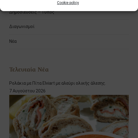
Cookie policy
Δημοσιεύσεις – Τύπος
Διαγωνισμοί
Νέα
Τελευταία Νέα
Ρολάκια με Πίτα Elviart με αλεύρι ολικής άλεσης.
7 Αυγούστου 2026