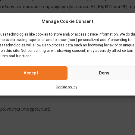
πλέον, το προσούτο προσφέρει βιταμίνες B1, B6, B12 και PP, οι
ίναι και οι ποσότητες φωσφόρου, ψευδαργύρου, σιδήρου και σελη
Manage Cookie Consent
use technologies like cookies to store and/or access device information. We do th
 για τα γιορτινά σας τραπέζια. Μπορείτε να το σερβίρετε είτε 
improve browsing experience and to show (non-) personalized ads. Consenting to
Η δική μας πρόταση είναι να το προτιμήσετε τυλιγμένο γύρω απ
se technologies will allow us to process data such as browsing behavior or unique
 on this site. Not consenting or withdrawing consent, may adversely affect certain
tures and functions.
Accept
Deny
Cookie policy
ληρώνονται υποχρεωτικά.