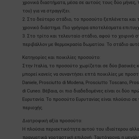
χρονικά διαστήματα, μέσα σε αυτούς τους δύο μήνες,
του) για να στραγγίξει.
2. Στο δεύτερο στάδιο, το προσούτο ξεπλένεται και 
χρονικό διάστημα. Πιο γρήγορα αποτελέσματα επιτυγχ
3. Στο τρίτο και τελευταίο στάδιο, αφού το χοιρινό 
περιβάλλον με θερμοκρασία δωματίου. Το στάδιο αυτό
Κατηγορίες και ποικιλίες προσούτο:
Στην Ιταλία, το προσούτο χωρίζεται σε δύο βασικές 
μπορεί κανείς να συναντήσει επτά ποικιλίες με προστ
Daniele, Prosciutto di Modena, Prosciutto Toscano, Pro
di Cuneo. Βέβαια, οι πιο διαδεδομένες είναι οι δύο 
Ευρυτανία. Το προσούτο Ευρυτανίας είναι πλούσιο σε 
περιοχής.
Διατροφική αξία προσούτο:
Η πλούσια περιεκτικότητα αυτού του ιδιαίτερου αλλα
πραγματικά χορταστική επιλογή. Ταυτόχρονα, η μεγά