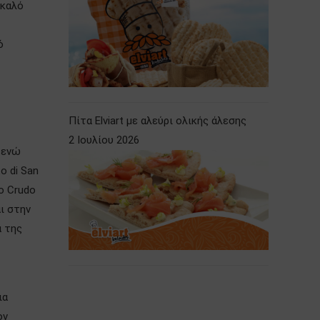
κκαλό
ό
Πίτα Elviart με αλεύρι ολικής άλεσης
2 Ιουλίου 2026
 ενώ
o di San
to Crudo
ι στην
ά της
ια
ον