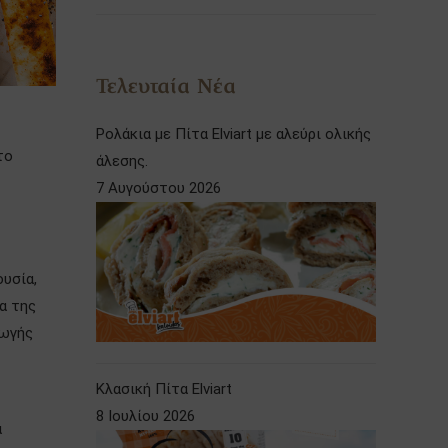
Τελευταία Νέα
Ρολάκια με Πίτα Elviart με αλεύρι ολικής
το
άλεσης.
7 Αυγούστου 2026
ουσία,
α της
γωγής
Κλασική Πίτα Elviart
8 Ιουλίου 2026
ά