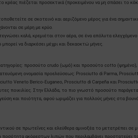
 το κρέας πιέζεται προσεκτικά (προκειμένου να μη σπάσει το κό
τοποθετείτε σε σκοτεινό και αεριζόμενο μέρος για ένα σημαντικ
άνονται σε μέρη με κρύο.
στεγνώσει καλά, κρεμιέται στον αέρα, σε ένα απόλυτα ελεγχόμενο
 μπορεί να διαρκέσει μέχρι και δεκαοκτώ μήνες.
κατηγορίες: προσούτο crudo (ωμό) και προσούτο cotto (ψημένο),
ατευόμενη ονομασία προελεύσεως: Prosciutto di Parma, Prosciutt
sciutto Veneto Berico-Euganeo, Prosciutto di Carpeña και Prosciut
πρώτες ποικιλίες. Στην Ελλάδα, το πιο γνωστό προσούτο παράγετα
γεύση και ποιότητα, αφού ωριμάζει για πολλούς μήνες στα βουν
ντικού σε πρωτεΐνες και ελεύθερα αμινοξέα το μετατρέπει σε μ
λη ποσότητα ακόρεστων λιπών που περιλαμβάνει προστατεύει τ