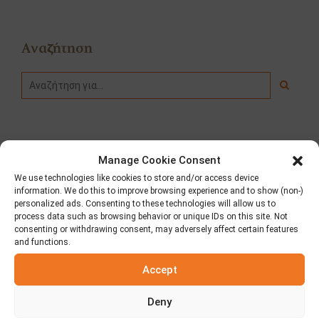
Αναζήτηση
Κατηγορίες
Manage Cookie Consent
We use technologies like cookies to store and/or access device
Fooding
information. We do this to improve browsing experience and to show (non-)
personalized ads. Consenting to these technologies will allow us to
process data such as browsing behavior or unique IDs on this site. Not
Δημοσιεύσεις – Τύπος
consenting or withdrawing consent, may adversely affect certain features
and functions.
Διαγωνισμοί
Accept
Νέα
Deny