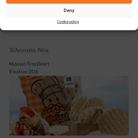
Διαγωνισμοί
Deny
Νέα
Cookie policy
Τελευταία Νέα
Κλασική Πίτα Elviart
8 Ιουλίου 2026