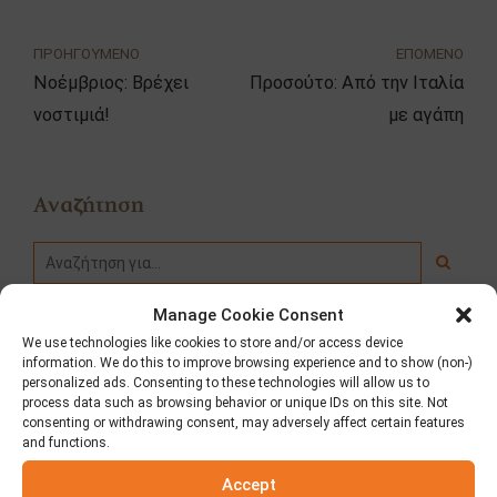
ΠΡΟΗΓΟΥΜΕΝΟ
ΕΠΟΜΕΝΟ
Νοέμβριος: Βρέχει
Προσούτο: Από την Ιταλία
νοστιμιά!
με αγάπη
Αναζήτηση
Manage Cookie Consent
We use technologies like cookies to store and/or access device
Κατηγορίες
information. We do this to improve browsing experience and to show (non-)
personalized ads. Consenting to these technologies will allow us to
process data such as browsing behavior or unique IDs on this site. Not
Fooding
consenting or withdrawing consent, may adversely affect certain features
and functions.
Δημοσιεύσεις – Τύπος
Accept