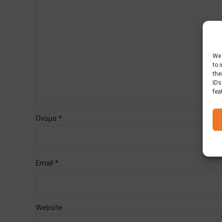
We 
to 
the
IDs
fea
Όνομα *
Email *
Website