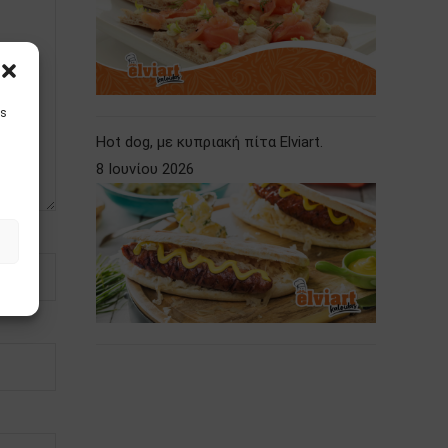
is
Hot dog, με κυπριακή πίτα Elviart.
8 Ιουνίου 2026