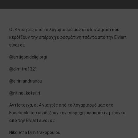
Οι 4 νικητές από το λογαριασμό μας στο Instagram που
κερδίζουν την υπέροχη υφασμάτινη τσάντα από την Elviart
είναι οι:
@antigonideligiorgi
@dimitra1321
@eiriniandrianou
@ntina_kotsiliri
Αντίστοιχα, οι 4 νικητές από το λογαριασμό μας στο
Facebook που κερδίζουν την υπέροχη υφασμάτινη τσάντα
από την Elviart είναι οι:
Nikoletta Dimitrakopoulou