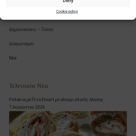
Deny
Cookie policy
Fooding
Δημοσιεύσεις – Τύπος
Διαγωνισμοί
Νέα
Τελευταία Νέα
Ρολάκια με Πίτα Elviart με αλεύρι ολικής άλεσης.
7 Αυγούστου 2026