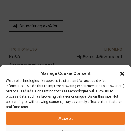
Δημοσίευση σχολίου
ΠΡΟΗΓΟΥΜΕΝΟ
ΕΠΟΜΕΝΟ
Καλό
Ήρθε το Φθινόπωρο!
Δεκαπενταύγουστο!
Manage Cookie Consent
We use technologies like cookies to store and/or access device
information. We do this to improve browsing experience and to show (non-)
Αναζήτηση
personalized ads. Consenting to these technologies will allow us to
process data such as browsing behavior or unique IDs on this site. Not
consenting or withdrawing consent, may adversely affect certain features
and functions.
Accept
Κατηγορίες