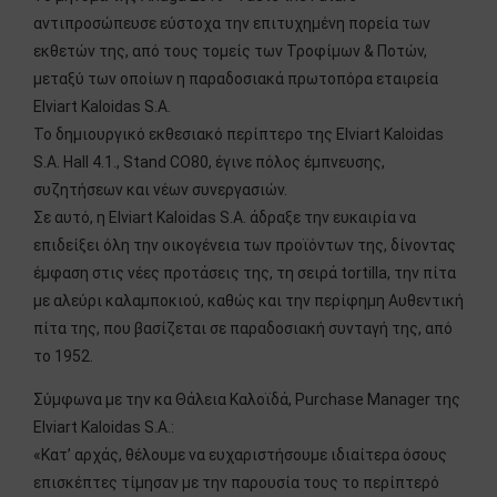
αντιπροσώπευσε εύστοχα την επιτυχημένη πορεία των
εκθετών της, από τους τομείς των Τροφίμων & Ποτών,
μεταξύ των οποίων η παραδοσιακά πρωτοπόρα εταιρεία
Elviart Kaloidas S.A.
Το δημιουργικό εκθεσιακό περίπτερο της Elviart Kaloidas
S.A. Hall 4.1., Stand CO80, έγινε πόλος έμπνευσης,
συζητήσεων και νέων συνεργασιών.
Σε αυτό, η Elviart Kaloidas S.A. άδραξε την ευκαιρία να
επιδείξει όλη την οικογένεια των προϊόντων της, δίνοντας
έμφαση στις νέες προτάσεις της, τη σειρά tortilla, την πίτα
με αλεύρι καλαμποκιού, καθώς και την περίφημη Αυθεντική
πίτα της, που βασίζεται σε παραδοσιακή συνταγή της, από
το 1952.
Σύμφωνα με την κα Θάλεια Καλοϊδά, Purchase Manager της
Elviart Kaloidas S.A.:
«Κατ’ αρχάς, θέλουμε να ευχαριστήσουμε ιδιαίτερα όσους
επισκέπτες τίμησαν με την παρουσία τους το περίπτερό