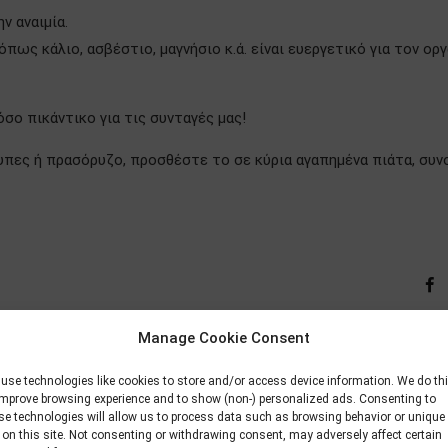
 αναιμία.
όπως κάλιο, ασβέστιο, μαγνήσιο κ.ά. είναι ευεργετικό για τον ορ
όσο πικάντικο για τις συνταγές μας!
πες ή πρασόρυζο, προσθέστε το σε κύρια αγαπημένα πιάτα, συ
Manage Cookie Consent
use technologies like cookies to store and/or access device information. We do th
improve browsing experience and to show (non-) personalized ads. Consenting to
se technologies will allow us to process data such as browsing behavior or unique
ληρώνονται υποχρεωτικά.
 on this site. Not consenting or withdrawing consent, may adversely affect certain