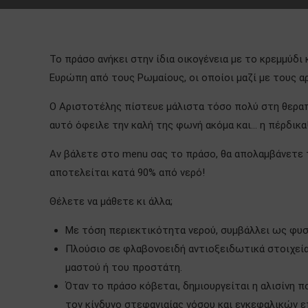
Το πράσο ανήκει στην ίδια οικογένεια με το κρεμμύδ
Ευρώπη από τους Ρωμαίους, οι οποίοι μαζί με τους α
Ο Αριστοτέλης πίστευε μάλιστα τόσο πολύ στη θεραπε
αυτό όφειλε την καλή της φωνή ακόμα και… η πέρδικα
Αν βάλετε στο menu σας το πράσο, θα απολαμβάνετε τ
αποτελείται κατά 90% από νερό!
Θέλετε να μάθετε κι άλλα;
Με τόση περιεκτικότητα νερού, συμβάλλει ως φυσ
Πλούσιο σε φλαβονοειδή αντιοξειδωτικά στοιχεία,
μαστού ή του προστάτη.
Όταν το πράσο κόβεται, δημιουργείται η αλισίνη π
τον κίνδυνο στεφανιαίας νόσου και εγκεφαλικών ε