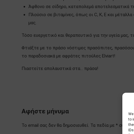
Άφθονο σε σίδηρο, καταπολεμά αποτελεσματικά την
Πλούσιο σε βιταμίνες, όπως οι C, K, Ε και μέταλλα 
μας.
Τόσο ευεργετικό και θεραπευτικό για την υγεία μας, τ
Φτιάξτε με το πράσο νόστιμες πρασόπιτες, πρασόσου
το παραδοσιακά με αφράτες πιτούλες Elviart!
Πιαστείτε απολαυστικά στα… πράσα!
Αφήστε μήνυμα
We 
to 
the
Το email σας δεν θα δημοσιευθεί. Τα πεδία με * συμπ
IDs