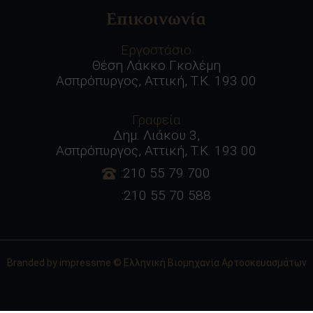
Επικοινωνία
Εργοστάσιο
Θέση Λάκκο Γκολέμη
Ασπρόπυργος, Αττική, Τ.Κ. 193 00
Γραφεία
Δημ. Λιάκου 3,
Ασπρόπυργος, Αττική, Τ.Κ. 193 00
:210 55 79 700
:210 55 70 588
Branded by
impressme
© Ελληνική Βιομηχανία Αρτοσκευασμάτων