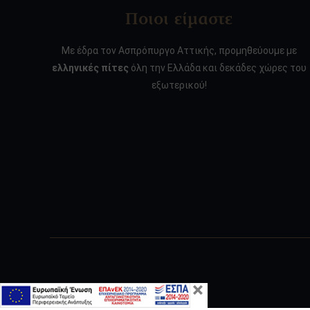
Ποιοι είμαστε
Με έδρα τον Ασπρόπυργο Αττικής, προμηθεύουμε με
ελληνικές πίτες
όλη την Ελλάδα και δεκάδες χώρες του
εξωτερικού!
×