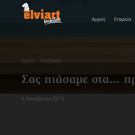
Αρχική
Εταιρεία
BLOG
FOODING
Σας πιάσαμε στα… π
6 Νοεμβρίου 2019