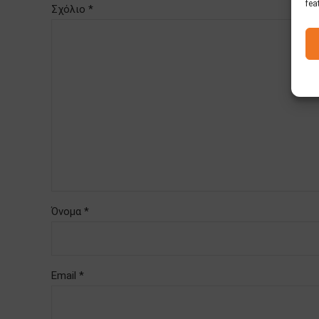
fea
Σχόλιο
*
Όνομα *
Email *