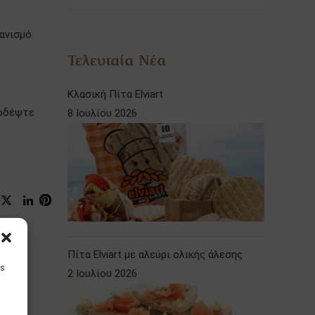
γανισμό
Τελευταία Νέα
Κλασική Πίτα Elviart
νοδέψτε
8 Ιουλίου 2026
Πίτα Elviart με αλεύρι ολικής άλεσης
is
2 Ιουλίου 2026