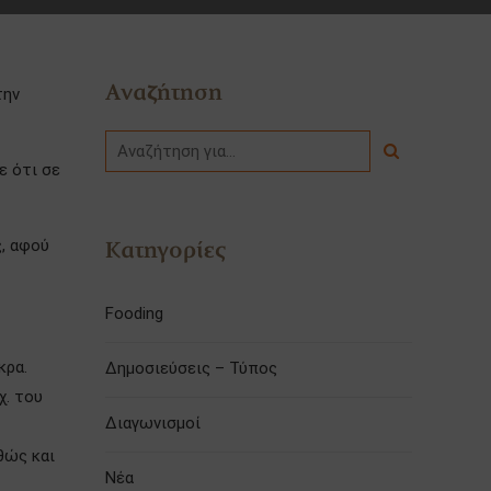
Αναζήτηση
την
ε ότι σε
ς, αφού
Κατηγορίες
Fooding
κρα.
Δημοσιεύσεις – Τύπος
χ. του
Διαγωνισμοί
θώς και
Νέα