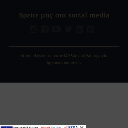
Βρείτε μας στα social media
Branded by
impressme
© Ελληνική Βιομηχανία
Αρτοσκευασμάτων
×