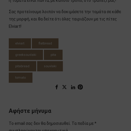
η τομάτα είναι πάντα, με κάποιο τρόπο, στο τραπέζι μας!
Σας προτείνουμε λοιπόν να δοκιμάσετε την τομάτα σε κάθε
της μορφή, και θα δείτε ότι όλες ταιριάζουν με τις πίτες
Elviart!
elviart
flatbread
greeksouvlaki
pita
pitabread
souvlaki
tomato
Αφήστε μήνυμα
Το email σας δεν θα δημοσιευθεί. Τα πεδία με *
συμπληρώνονται υποχρεωτικά.