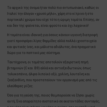
Το αρχικό της όνομα ήταν πολύ πιο εντυπωσιακό, καθώς οι
Ιταλοί την έλεγαν «χρυσό μήλο», χάρη στο κίτρινο ή στο
πορτοκαλί χρώμα που είχε τότε η ώριμη τομάτα. Επίσης, αν
και δεν της φαίνεται, είναι φρούτο και όχι λαχανικό!
Η τομάτα είναι ιδανική για όσους κάνουν υγιεινή διατροφή
γιατί προσφέρει λίγες θερμίδες αλλά πολλά ιχνοστοιχεία
και φυτικές ίνες, και μάλιστα αδιάλυτες, ένα πραγματικό
δώρο για το πεπτικό μας σύστημα.
Ταυτόχρονα, οι τομάτες αποτελούν εξαιρετική πηγή
βιταμινών (C και Β9) αλλά και αντιοξειδωτικών, όπως
τολυκοπένιο, άλφα-λιποϊκό οξύ, χολίνη, λουτεΐνη και
ζεαξανθίνη, που προστατεύουν τον οργανισμό μας από τις
ελεύθερες ρίζες.
Όσο για τη γεύση της, ποιος θα μπορούσε να ζήσει χωρίς
αυτή; Ένα απαραίτητο συστατικό σε εκατοντάδες συνταγές,