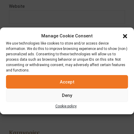
Website
Δημοσίευση σχολίου
Manage Cookie Consent
We use technologies like cookies to store and/or access device
information. We do this to improve browsing experience and to show (non-)
personalized ads. Consenting to these technologies will allow us to
ΠΡΟΗΓΟΥΜΕΝΟ
ΕΠΟΜΕΝΟ
process data such as browsing behavior or unique IDs on this site. Not
consenting or withdrawing consent, may adversely affect certain features
Στην αυγή ήταν ένα αυγό
Μίλα μου για… μήλα!
and functions.
Accept
Αναζήτηση
Deny
Cookie policy
Κατηγορίες