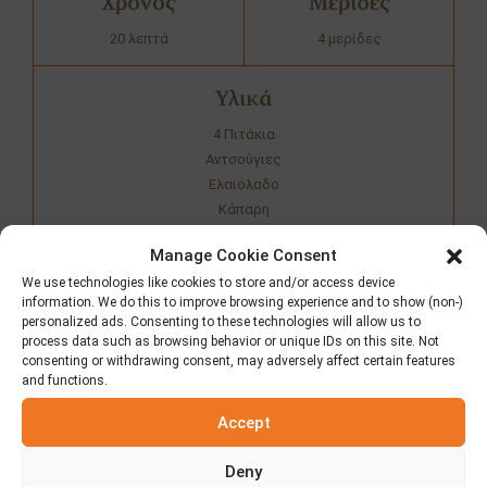
Χρόνος
Μερίδες
20 λεπτά
4 μερίδες
Υλικά
4 Πιτάκια
Αντσούγιες
Ελαιόλαδο
Κάπαρη
Καπαρόφυλλα
Manage Cookie Consent
Ρίγανη
We use technologies like cookies to store and/or access device
Τοματοπολτό
information. We do this to improve browsing experience and to show (non-)
personalized ads. Consenting to these technologies will allow us to
process data such as browsing behavior or unique IDs on this site. Not
Κοινοποιήστε τη συνταγή
consenting or withdrawing consent, may adversely affect certain features
and functions.
Accept
Προετοιμασία
Deny