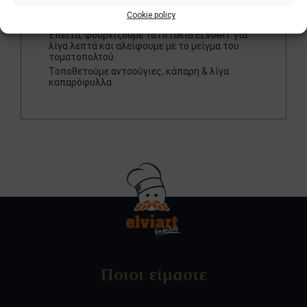
Σε ένα μπολ, ανακατεύουμε τον τοματοπολτό
Cookie policy
με ελαιόλαδο & ρίγανη.
Έπειτα, φουρνίζουμε τα Πιτάκια ELVIART για
λίγα λεπτά και αλείφουμε με το μείγμα του
τοματοπολτού.
Τοποθετούμε αντσούγιες, κάπαρη & λίγα
καπαρόφυλλα.
Ποιοι είμαστε