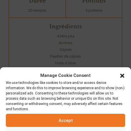
Durée
Portions
20 minutes
4 portions
Ingrédients
4 Mini pita
Anchois
Câpres
Feuilles de câpres
Huile d'olive
Origan
Manage Cookie Consent
Pâte de tomate
We use technologies like cookies to store and/or access device
information. We do this to improve browsing experience and to show (non-)
Share recipe
personalized ads. Consenting to these technologies will allow us to
process data such as browsing behavior or unique IDs on this site. Not
consenting or withdrawing consent, may adversely affect certain features
and functions.
Accept
Préparation