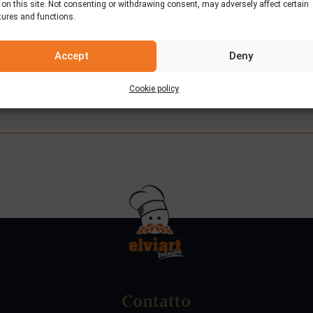
 on this site. Not consenting or withdrawing consent, may adversely affect certain
tures and functions.
Preparazione
Accept
Deny
oro con olio d’oliva ed origano.
 con il composto a base di concentrato di pomodoro, aggiungiamo ac
Cookie policy
Contatto