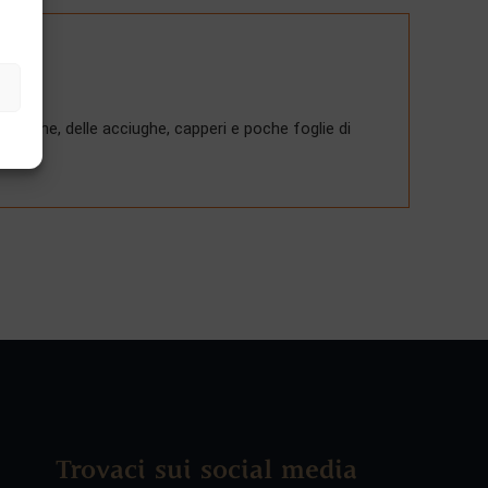
ciughe, delle acciughe, capperi e poche foglie di
Trovaci sui social media