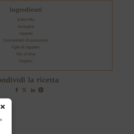
Ingredienti
4 Mini Pita
Acciughe
Capperi
Concentrato di pomodoro
Fglie di cappero
Olio d'oliva
Origano
ndividi la ricetta
is