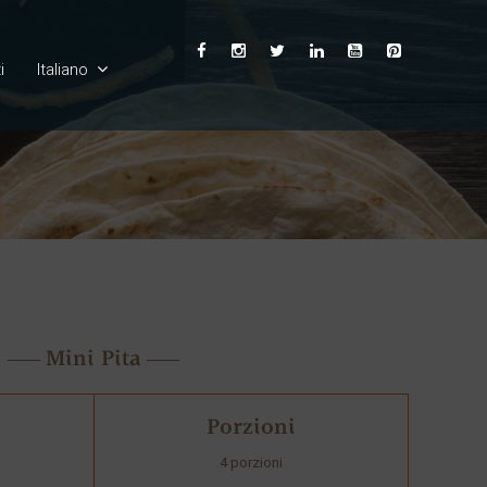
i
Italiano
English
Ελληνικά
Deutsch
Français
Mini Pita
Español
Porzioni
Български
4 porzioni