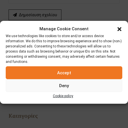
Δημοσίευση σχολίου
Manage Cookie Consent
We use technologies like cookies to store and/or access device
ΠΡΟΗΓΟΥΜΕΝΟ
ΕΠΟΜΕΝΟ
information. We do this to improve browsing experience and to show (non-)
Μετά Βαΐων και Ιχθύος!
Διαγωνισμός «Hot Hot
personalized ads. Consenting to these technologies will allow us to
process data such as browsing behavior or unique IDs on this site. Not
Hot»
consenting or withdrawing consent, may adversely affect certain features
and functions.
Accept
Αναζήτηση
Deny
Cookie policy
Κατηγορίες