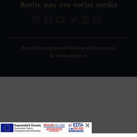
Βρείτε μας στα social media
Branded by
impressme
© Ελληνική Βιομηχανία
Αρτοσκευασμάτων
×