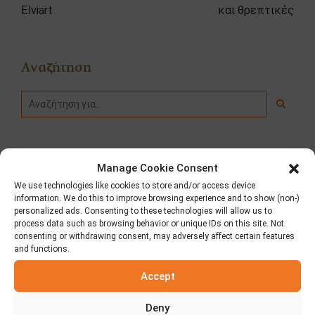
Elviart
και θρεπτικές
Αναζήτηση
Κατηγορίες
Manage Cookie Consent
We use technologies like cookies to store and/or access device
information. We do this to improve browsing experience and to show (non-)
Fooding
personalized ads. Consenting to these technologies will allow us to
process data such as browsing behavior or unique IDs on this site. Not
Δημοσιεύσεις – Τύπος
consenting or withdrawing consent, may adversely affect certain features
and functions.
Διαγωνισμοί
Accept
Νέα
Deny