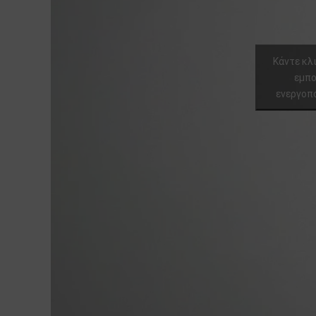
Κάντε κλι
εμπο
ενεργοπο