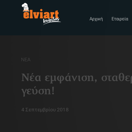
Αρχική
Εταιρεία
ΝΕΑ
Νέα εμφάνιση, σταθε
γεύση!
4 Σεπτεμβρίου 2018