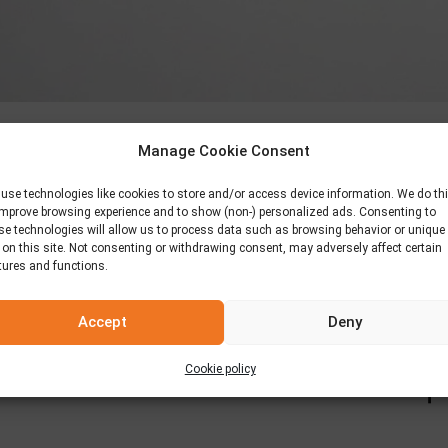
ς… με την καθημερινή μας εξέλιξη.
Manage Cookie Consent
, μεράκι και εμπειρία, είμαστε καθημερινά παρόντες στο τραπέζ
use technologies like cookies to store and/or access device information. We do th
improve browsing experience and to show (non-) personalized ads. Consenting to
se technologies will allow us to process data such as browsing behavior or unique
 on this site. Not consenting or withdrawing consent, may adversely affect certain
ευασίες και πολύ χρώμα, οι πιτούλες μας είναι όλες εδώ!
tures and functions.
εύρι καλαμποκιού, κυπριακή, αραβικός άρτος και η μοναδική μας… 
Accept
Deny
Cookie policy