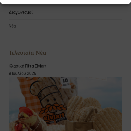
Διαγωνισμοί
Νέα
Τελευταία Νέα
Κλασική Πίτα Elviart
8 Ιουλίου 2026