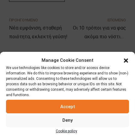
ΠΡΟΗΓΟΥΜΕΝΟ
ΕΠΟΜΕΝΟ
Νέα εμφάνιση, σταθερή
Οι 10 τρόποι για να φας
ποιότητα, εκλεκτή γεύση!
ακόμα πιο νόστιμο
σαλάμι!
Manage Cookie Consent
Αναζήτηση
We use technologies like cookies to store and/or access device
information. We do this to improve browsing experience and to show (non-)
personalized ads. Consenting to these technologies will allow us to
process data such as browsing behavior or unique IDs on this site. Not
consenting or withdrawing consent, may adversely affect certain features
and functions.
Κατηγορίες
Accept
Fooding
Deny
Cookie policy
Δημοσιεύσεις – Τύπος