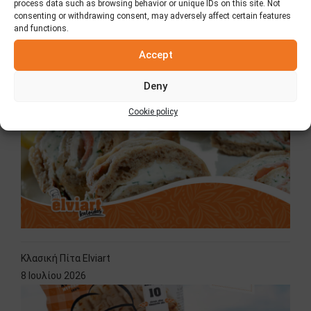
process data such as browsing behavior or unique IDs on this site. Not
consenting or withdrawing consent, may adversely affect certain features
and functions.
Τελευταία Νέα
Accept
Ρολάκια με Πίτα Elviart με αλεύρι ολικής άλεσης.
7 Αυγούστου 2026
Deny
Cookie policy
Κλασική Πίτα Elviart
8 Ιουλίου 2026