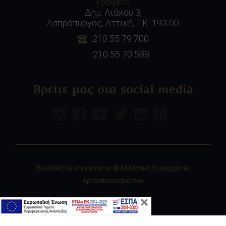
Γραφεία
Δημ. Λιάκου 3,
Ασπρόπυργος, Αττική, Τ.Κ. 193 00
:210 55 79 700
:210 55 70 588
Βρείτε μας στα social media
Branded by
impressme
© Ελληνική Βιομηχανία
Αρτοσκευασμάτων
×