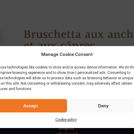
Bruschetta aux anch
et aux câpres
Manage Cookie Consent
30 novembre 2018
use technologies like cookies to store and/or access device information. We do th
improve browsing experience and to show (non-) personalized ads. Consenting to
se technologies will allow us to process data such as browsing behavior or unique
 on this site. Not consenting or withdrawing consent, may adversely affect certain
tures and functions.
Accept
Deny
Cookie policy