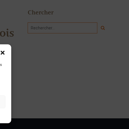
Chercher
ois
is