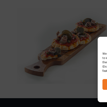
We 
to 
the
IDs
fea