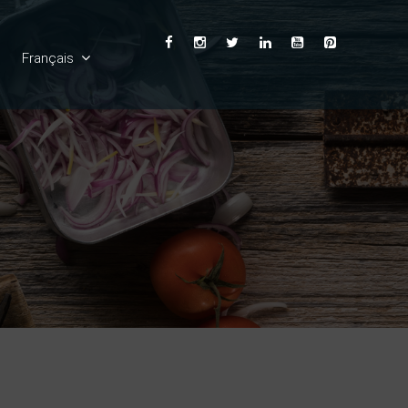
Français
English
Ελληνικά
Deutsch
Español
Italiano
Български