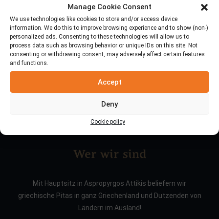
Manage Cookie Consent
Suche
We use technologies like cookies to store and/or access device
information. We do this to improve browsing experience and to show (non-)
personalized ads. Consenting to these technologies will allow us to
process data such as browsing behavior or unique IDs on this site. Not
consenting or withdrawing consent, may adversely affect certain features
and functions.
Accept
Deny
Cookie policy
Wer wir sind
Mit Hauptsitz in Aspropyrgos Attikis beliefern wir
griechische Pitas in ganz Griechenland und Dutzenden von
Ländern im Ausland!