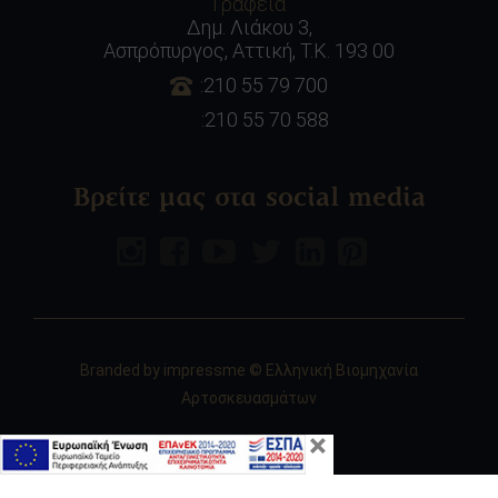
Γραφεία
Δημ. Λιάκου 3,
Ασπρόπυργος, Αττική, Τ.Κ. 193 00
:210 55 79 700
:210 55 70 588
Βρείτε μας στα social media
Branded by
impressme
© Ελληνική Βιομηχανία
Αρτοσκευασμάτων
×