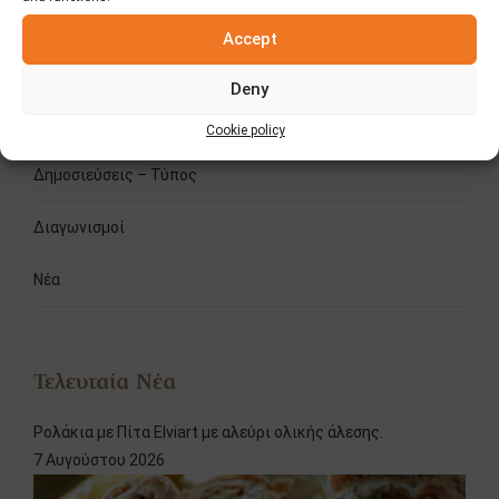
Accept
Κατηγορίες
Deny
Fooding
Cookie policy
Δημοσιεύσεις – Τύπος
Διαγωνισμοί
Νέα
Τελευταία Νέα
Ρολάκια με Πίτα Elviart με αλεύρι ολικής άλεσης.
7 Αυγούστου 2026