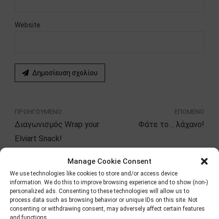
Website
Δημοσίευση σχολίου
ΠΡΟΗΓΟΥΜΕΝΟ
ΕΠΟΜΕΝΟ
Διαγωνισμός Wrap your
Φάτε το… λάχανο!
Elviart Snack!
Manage Cookie Consent
We use technologies like cookies to store and/or access device
Αναζήτηση
information. We do this to improve browsing experience and to show (non-)
personalized ads. Consenting to these technologies will allow us to
process data such as browsing behavior or unique IDs on this site. Not
consenting or withdrawing consent, may adversely affect certain features
and functions.