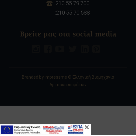
:210 55 79 700
:210 55 70 588
Βρείτε μας στα social media
Branded by
impressme
© Ελληνική Βιομηχανία
Αρτοσκευασμάτων
×