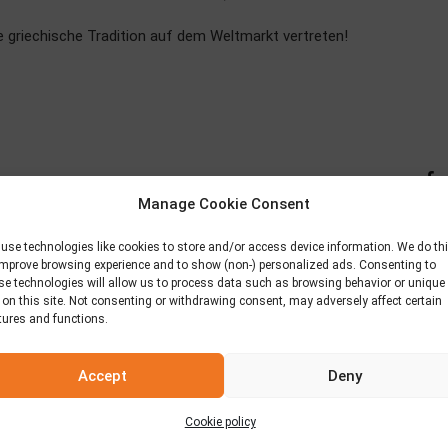
ie griechische Tradition auf dem Weltmarkt vertreten!
Manage Cookie Consent
use technologies like cookies to store and/or access device information. We do th
improve browsing experience and to show (non-) personalized ads. Consenting to
se technologies will allow us to process data such as browsing behavior or unique
 on this site. Not consenting or withdrawing consent, may adversely affect certain
 are marked *
tures and functions.
Accept
Deny
Cookie policy