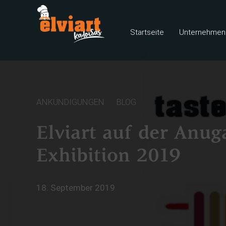
Startseite
Unternehmens
ANKÜNDIGUNGEN
BLOG
Elviart auf der Anug
Exhibition 2019
18. September 2019