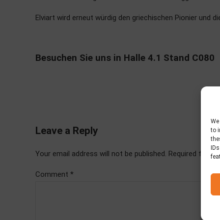
Elviart wird erneut würdig den griechischen Pionier und d
Besuchen Sie uns in Halle 4.1 Stand C080
We 
Leave a Reply
to 
the
IDs
Your email address will not be published. Required fields
fea
Comment
*