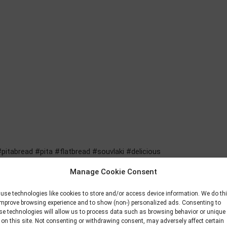
pitabread #pita #flatbread #souvlaki #delicious
Manage Cookie Consent
use technologies like cookies to store and/or access device information. We do th
improve browsing experience and to show (non-) personalized ads. Consenting to
se technologies will allow us to process data such as browsing behavior or unique
 on this site. Not consenting or withdrawing consent, may adversely affect certain