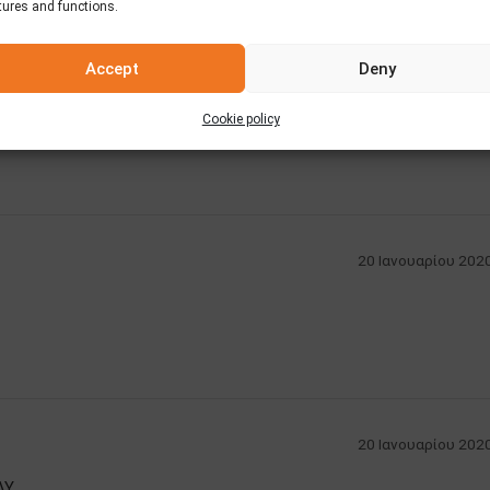
tures and functions.
Accept
Deny
20 Ιανουαρίου 2020
Μας αρέσουν πολύ τα προϊόντα σας!!
Cookie policy
20 Ιανουαρίου 2020
20 Ιανουαρίου 2020
Υ.