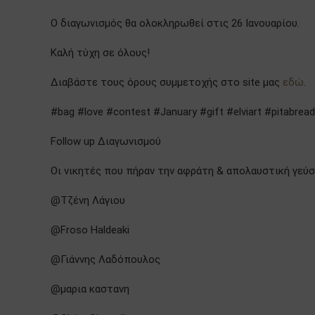
Ο διαγωνισμός θα ολοκληρωθεί στις 26 Ιανουαρίου.
Καλή τύχη σε όλους!
Διαβάστε τους όρους συμμετοχής στο site μας
εδώ
.
#bag #love #cοntest #January #gift #elviart #pitabread 
Follow up Διαγωνισμού
Οι νικητές που πήραν την αφράτη & απολαυστική γεύση
@Τζένη Λάγιου
@Froso Haldeaki
@Γιάννης Λαδόπουλος
@μαρια καστανη