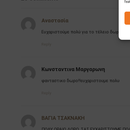
fea
Αναστασία
Ευχαριστούμε πολύ για το τέλειο δωράκι!! 
Reply
Κωνσταντινα Μαργαρωνη
φανταστικο δωρο!!ευχαριστουμε πολυ
Reply
ΒΑΓΙΑ ΤΣΑΚΝΑΚΗ
ΠΟΛΥ ΩΡΑΙΟ ΔΩΡΟ .ΣΑΣ ΕΥΧΑΡΙΣΤΟΥΜΕ ΠΟΛ