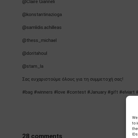
@Claire Gianneli
@konstantinazioga
@samlidis.achilleas
@thess_michael
@doritahoul
@stam_la
Σας ευχαριστούμε όλους για τη συμμετοχή σας!
#bag #winners #love #cοntest #January #gift #elviart #
We 
to 
the
IDs
28 comments