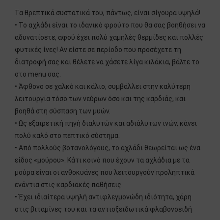
Τα θρεπτικά συστατικά του, πάντως, είναι σίγουρα υψηλά!
• Το αχλάδι είναι το ιδανικό φρούτο που θα σας βοηθήσει να
αδυνατίσετε, αφού έχει πολύ χαμηλές θερμίδες και πολλές
φυτικές ίνες! Αν είστε σε περίοδο που προσέχετε τη
διατροφή σας και θέλετε να χάσετε λίγα κιλάκια, βάλτε το
στο menu σας.
• Άφθονο σε χαλκό και κάλιο, συμβάλλει στην καλύτερη
λειτουργία τόσο των νεύρων όσο και της καρδιάς, και
βοηθά στη σύσπαση των μυών.
• Ως εξαιρετική πηγή διαλυτών και αδιάλυτων ινών, κάνει
πολύ καλό στο πεπτικό σύστημα.
• Από πολλούς βοτανολόγους, το αχλάδι θεωρείται ως ένα
είδος «μούρου». Κάτι κοινό που έχουν τα αχλάδια με τα
μούρα είναι οι ανθοκυάνες που λειτουργούν προληπτικά
ενάντια στις καρδιακές παθήσεις.
• Έχει ιδιαίτερα υψηλή αντιφλεγμονώδη ιδιότητα, χάρη
στις βιταμίνες του και τα αντιοξειδωτικά φλαβονοειδή