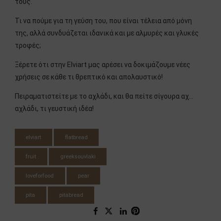
τους.
Τι να πούμε για τη γεύση του, που είναι τέλεια από μόνη
της, αλλά συνδυάζεται ιδανικά και με αλμυρές και γλυκές
τροφές;
Ξέρετε ότι στην Elviart μας αρέσει να δοκιμάζουμε νέες
χρήσεις σε κάθε τι θρεπτικό και απολαυστικό!
Πειραματιστείτε με το αχλάδι, και θα πείτε σίγουρα αχ…
αχλάδι, τι γευστική ιδέα!
elviart
flatbread
fruit
greeksouvlaki
loveforfood
pear
pita
pitabread