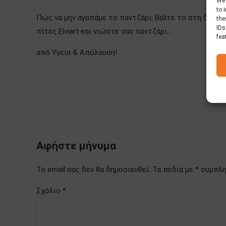
We 
to 
Πώς να μην αγαπάμε το παντζάρι; Βάλτε το στη διατρ
the
IDs
πίτες Elviart και νιώστε σαν παντζάρι…
fea
από Υγεία & Απόλαυση!
Αφήστε μήνυμα
Το email σας δεν θα δημοσιευθεί. Τα πεδία με * συμπ
Σχόλιο
*