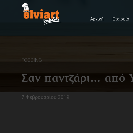
Αρχική
Εταιρεία
FOODING
Σαν παντζάρι… από 
7 Φεβρουαρίου 2019