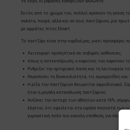
το λόγο, οι μαμάδες καθαρίζουν άλλωστε.
Εκτός από το χρώμα του, πολλοί αγαπούν τη γεύση το
σαλάτα, πουρέ, αλλά και σε σως παντζαριού, μία πρωτ
με αφράτες πίτες Elviart.
Το παντζάρι είναι στην καρδιά μας, γιατί προσφέρει π
Λειτουργεί προληπτικά σε σοβαρές ασθένειες,
όπως η οστεοπόρωση, ο καρκίνος του καρκίνου του
Ρυθμίζει την αρτηριακή πίεση και τη λειτουργία τ
Θεραπεύει τη δυσκοιλιότητα, τις αιμορροΐδες και 
Η ρίζα του παντζαριού θεωρείται αφροδισιακή. Σύ
ήταν η μεγάλη κατανάλωση παντζαριού.
Αυξάνει την αντοχή των αθλητών κατά 16% ,σύμφω
λέγεται, ότι οφείλεται στα υψηλά ποσοστά των νιτ
γυμναστική πολύ πιο εύκολη υπόθεση, για όλους μα