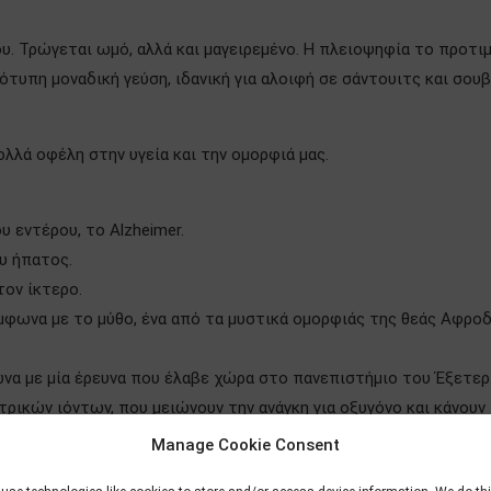
υ. Τρώγεται ωμό, αλλά και μαγειρεμένο. Η πλειοψηφία το προτι
ότυπη μοναδική γεύση, ιδανική για αλοιφή σε σάντουιτς και σου
ολλά οφέλη στην υγεία και την ομορφιά μας.
 εντέρου, το Alzheimer.
ου ήπατος.
τον ίκτερο.
μφωνα με το μύθο, ένα από τα μυστικά ομορφιάς της θεάς Αφρο
να με μία έρευνα που έλαβε χώρα στο πανεπιστήμιο του Έξετερ.
ρικών ιόντων, που μειώνουν την ανάγκη για οξυγόνο και κάνουν
ς!
Manage Cookie Consent