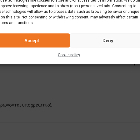
use technologies like cookies to store and/or access device information. We do th
improve browsing experience and to show (non-) personalized ads. Consenting to
οφή σας, συνδυάστε το είτε μαγειρεμένο είτε ως σως με τις αγ
se technologies will allow us to process data such as browsing behavior or unique
 on this site. Not consenting or withdrawing consent, may adversely affect certain
tures and functions.
Accept
Deny
Cookie policy
ληρώνονται υποχρεωτικά.