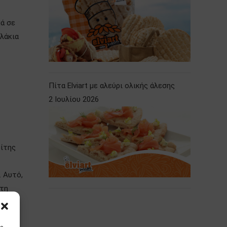
μά σε
βλάκια
Πίτα Elviart με αλεύρι ολικής άλεσης
2 Ιουλίου 2026
δίτης
 Αυτό,
 τη