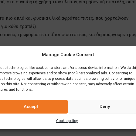
ύ, στη συνειδητή χρήση των υλικών, για μηδενική σπατάλη, ουσ
 τα πιο απλά και φυσικά υλικά αφράτες πίτες, που χορταίνουν
για κάθε τραπέζι.
ο menu, τρεφόμαστε οι ίδιοι σωστότερα, και δημιουργούμε τροφ
Manage Cookie Consent
use technologies like cookies to store and/or access device information. We do th
improve browsing experience and to show (non-) personalized ads. Consenting to
se technologies will allow us to process data such as browsing behavior or unique
 on this site. Not consenting or withdrawing consent, may adversely affect certain
tures and functions.
ληρώνονται υποχρεωτικά.
Accept
Deny
Cookie policy