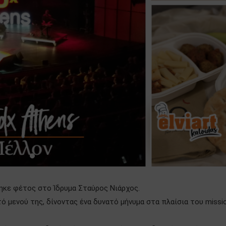
ηκε φέτος στο Ίδρυμα Σταύρος Νιάρχος.
κτό μενού της, δίνοντας ένα δυνατό μήνυμα στα πλαίσια του missi