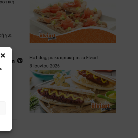
ιαστική
ή για
Hot dog, με κυπριακή πίτα Elviart.
8 Ιουνίου 2026
is