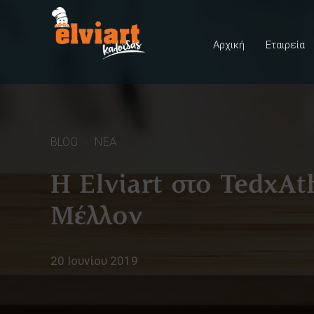
Αρχική
Εταιρεία
BLOG
ΝΕΑ
Η Elviart στο TedxAt
Μέλλον
20 Ιουνίου 2019