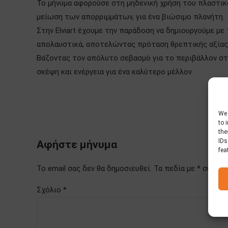
Το μήνυμα αφορούσε στη μηδενική χρήση του πλαστικο
μείωση των απορριμμάτων, για ένα βιώσιμο πλανήτη.
Στην Elviart έχουμε την παράδοση να δημιουργούμε με
απολαυστικά, αποτελώντας πρόταση θρεπτικής αξίας 
Βάζοντας τον απόλυτο σεβασμό για το περιβάλλον στ
σκέψη και ενέργεια για ένα καλύτερο μέλλον.
We 
to 
the
IDs
Αφήστε μήνυμα
fea
Το email σας δεν θα δημοσιευθεί. Τα πεδία με * συμπ
Σχόλιο
*