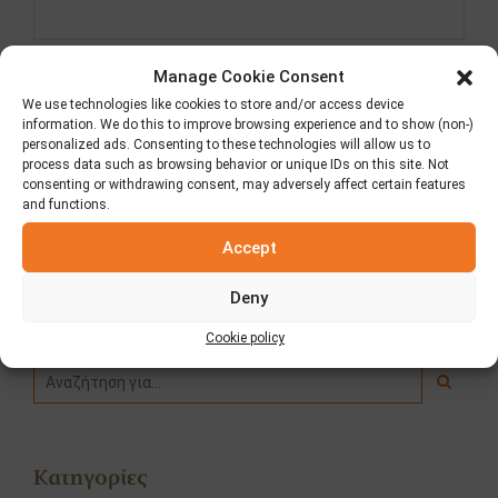
Manage Cookie Consent
Δημοσίευση σχολίου
We use technologies like cookies to store and/or access device
information. We do this to improve browsing experience and to show (non-)
personalized ads. Consenting to these technologies will allow us to
process data such as browsing behavior or unique IDs on this site. Not
ΠΡΟΗΓΟΥΜΕΝΟ
ΕΠΟΜΕΝΟ
consenting or withdrawing consent, may adversely affect certain features
Δεκαπενταύγουστος…
Διαγωνισμός Wrap your
and functions.
Θαύμα!
Elviart Snack!
Accept
Deny
Αναζήτηση
Cookie policy
Κατηγορίες