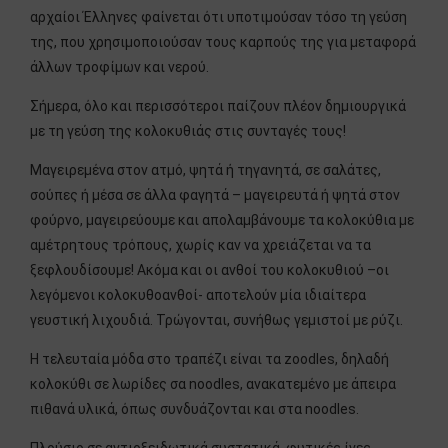
αρχαίοι Έλληνες φαίνεται ότι υποτιμούσαν τόσο τη γεύση
της, που χρησιμοποιούσαν τους καρπούς της για μεταφορά
άλλων τροφίμων και νερού.
Σήμερα, όλο και περισσότεροι παίζουν πλέον δημιουργικά
με τη γεύση της κολοκυθιάς στις συνταγές τους!
Μαγειρεμένα στον ατμό, ψητά ή τηγανητά, σε σαλάτες,
σούπες ή μέσα σε άλλα φαγητά – μαγειρευτά ή ψητά στον
φούρνο, μαγειρεύουμε και απολαμβάνουμε τα κολοκύθια με
αμέτρητους τρόπους, χωρίς καν να χρειάζεται να τα
ξεφλουδίσουμε! Ακόμα και οι ανθοί του κολοκυθιού –οι
λεγόμενοι κολοκυθοανθοί- αποτελούν μία ιδιαίτερα
γευστική λιχουδιά. Τρώγονται, συνήθως γεμιστοί με ρύζι.
Η τελευταία μόδα στο τραπέζι είναι τα zoodles, δηλαδή
κολοκύθι σε λωρίδες σα noodles, ανακατεμένο με άπειρα
πιθανά υλικά, όπως συνδυάζονται και στα noodles.
Πλούσιο σε αντιοξειδωτικά συστατικά, φυτικές ίνες,