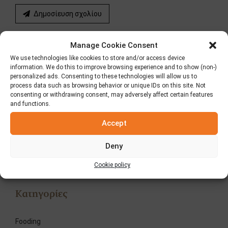
Δημοσίευση σχολίου
Manage Cookie Consent
ΠΡΟΗΓΟΥΜΕΝΟ
ΕΠΟΜΕΝΟ
We use technologies like cookies to store and/or access device
Μέρα Χαράς!
Elviart - Διαγωνισμός
information. We do this to improve browsing experience and to show (non-)
personalized ads. Consenting to these technologies will allow us to
Μαΐου
process data such as browsing behavior or unique IDs on this site. Not
consenting or withdrawing consent, may adversely affect certain features
and functions.
Accept
Αναζήτηση
Deny
Cookie policy
Κατηγορίες
Fooding