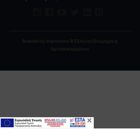
Branded by
impressme
© Ελληνική Βιομηχανία
Αρτοσκευασμάτων
×