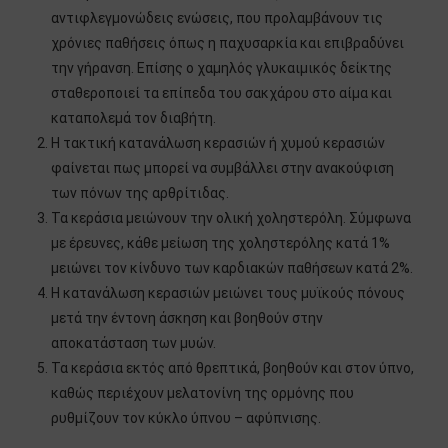
αντιφλεγμονώδεις ενώσεις, που προλαμβάνουν τις
χρόνιες παθήσεις όπως η παχυσαρκία και επιβραδύνει
την γήρανση. Επίσης ο χαμηλός γλυκαιμικός δείκτης
σταθεροποιεί τα επίπεδα του σακχάρου στο αίμα και
καταπολεμά τον διαβήτη.
Η τακτική κατανάλωση κερασιών ή χυμού κερασιών
φαίνεται πως μπορεί να συμβάλλει στην ανακούφιση
των πόνων της αρθρίτιδας.
Τα κεράσια μειώνουν την ολική χοληστερόλη. Σύμφωνα
με έρευνες, κάθε μείωση της χοληστερόλης κατά 1%
μειώνει τον κίνδυνο των καρδιακών παθήσεων κατά 2%.
Η κατανάλωση κερασιών μειώνει τους μυϊκούς πόνους
μετά την έντονη άσκηση και βοηθούν στην
αποκατάσταση των μυών.
Τα κεράσια εκτός από θρεπτικά, βοηθούν και στον ύπνο,
καθώς περιέχουν μελατονίνη της ορμόνης που
ρυθμίζουν τον κύκλο ύπνου – αφύπνισης.