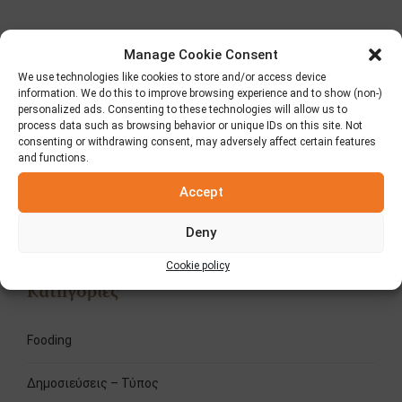
ΠΡΟΗΓΟΥΜΕΝΟ
ΕΠΟΜΕΝΟ
Manage Cookie Consent
Elviart - Διαγωνισμός
Χορταστικό Πεϊνιρλί με
We use technologies like cookies to store and/or access device
Μαΐου
Bacon!
information. We do this to improve browsing experience and to show (non-)
personalized ads. Consenting to these technologies will allow us to
process data such as browsing behavior or unique IDs on this site. Not
consenting or withdrawing consent, may adversely affect certain features
and functions.
Αναζήτηση
Accept
Deny
Cookie policy
Κατηγορίες
Fooding
Δημοσιεύσεις – Τύπος