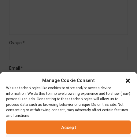
Όνομα *
Email *
Manage Cookie Consent
We use technologies like cookies to store and/or access device
information. We do this to improve browsing experience and to show (non-)
Website
personalized ads. Consenting to these technologies will allow us to
process data such as browsing behavior or unique IDs on this site. Not
consenting or withdrawing consent, may adversely affect certain features
and functions.
Δημοσίευση σχολίου
Accept