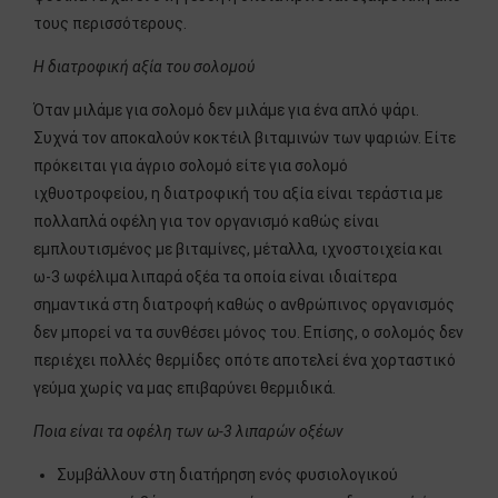
τους περισσότερους.
Η διατροφική αξία του σολομού
Όταν μιλάμε για σολομό δεν μιλάμε για ένα απλό ψάρι.
Συχνά τον αποκαλούν κοκτέιλ βιταμινών των ψαριών. Είτε
πρόκειται για άγριο σολομό είτε για σολομό
ιχθυοτροφείου, η διατροφική του αξία είναι τεράστια με
πολλαπλά οφέλη για τον οργανισμό καθώς είναι
εμπλουτισμένος με βιταμίνες, μέταλλα, ιχνοστοιχεία και
ω-3 ωφέλιμα λιπαρά οξέα τα οποία είναι ιδιαίτερα
σημαντικά στη διατροφή καθώς ο ανθρώπινος οργανισμός
δεν μπορεί να τα συνθέσει μόνος του. Επίσης, ο σολομός δεν
περιέχει πολλές θερμίδες οπότε αποτελεί ένα χορταστικό
γεύμα χωρίς να μας επιβαρύνει θερμιδικά.
Ποια είναι τα οφέλη των ω-3 λιπαρών οξέω
ν
Συμβάλλουν στη διατήρηση ενός φυσιολογικού