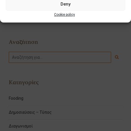
Deny
ΠΡΟΗΓΟΥΜΕΝΟ
ΕΠΟΜΕΝΟ
Cookie policy
Καλώς ήρθες Άνοιξη!
Χριστός Ανέστη!
Αναζήτηση
Κατηγορίες
Fooding
Δημοσιεύσεις – Τύπος
Διαγωνισμοί