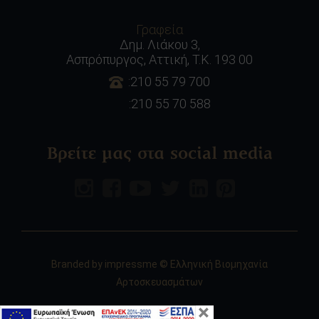
Γραφεία
Δημ. Λιάκου 3,
Ασπρόπυργος, Αττική, Τ.Κ. 193 00
:210 55 79 700
:210 55 70 588
Βρείτε μας στα social media
Branded by
impressme
© Ελληνική Βιομηχανία
Αρτοσκευασμάτων
×