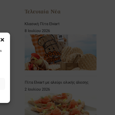
Τελευταία Νέα
Κλασική Πίτα Elviart
8 Ιουλίου 2026
is
Πίτα Elviart με αλεύρι ολικής άλεσης
2 Ιουλίου 2026