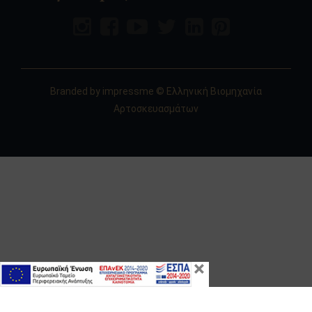
Branded by
impressme
© Ελληνική Βιομηχανία
Αρτοσκευασμάτων
×