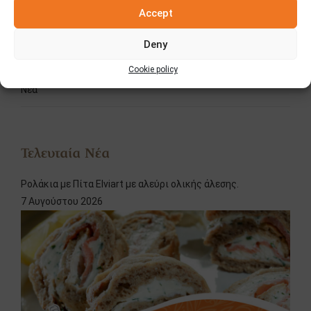
Accept
Δημοσιεύσεις – Τύπος
Deny
Διαγωνισμοί
Cookie policy
Νέα
Τελευταία Νέα
Ρολάκια με Πίτα Elviart με αλεύρι ολικής άλεσης.
7 Αυγούστου 2026