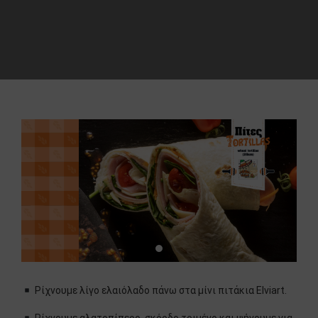
Ρίχνουμε λίγο ελαιόλαδο πάνω στα μίνι πιτάκια Elviart.