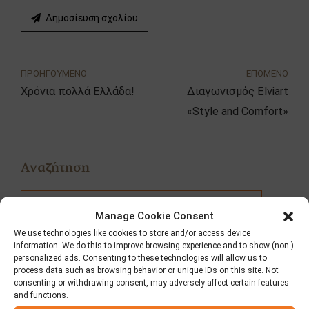
Δημοσίευση σχολίου
ΠΡΟΗΓΟΥΜΕΝΟ
ΕΠΟΜΕΝΟ
Χρόνια πολλά Ελλάδα!
Διαγωνισμός Elviart
«Style and Comfort»
Αναζήτηση
Manage Cookie Consent
We use technologies like cookies to store and/or access device
information. We do this to improve browsing experience and to show (non-)
personalized ads. Consenting to these technologies will allow us to
Κατηγορίες
process data such as browsing behavior or unique IDs on this site. Not
consenting or withdrawing consent, may adversely affect certain features
and functions.
Fooding