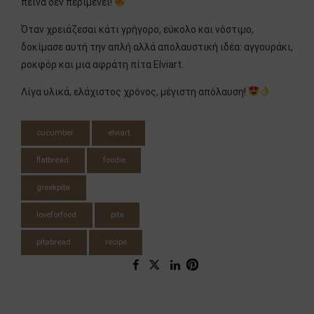
πείνα δεν περιμένει!
Όταν χρειάζεσαι κάτι γρήγορο, εύκολο και νόστιμο,
δοκίμασε αυτή την απλή αλλά απολαυστική ιδέα: αγγουράκι,
ροκφόρ και μια αφράτη πίτα Elviart.
Λίγα υλικά, ελάχιστος χρόνος, μέγιστη απόλαυση!
cucumber
elviart
flatbread
foodie
greekpita
loveforfood
pita
pitabread
recipe