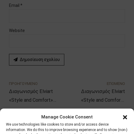
Email *
Website
Δημοσίευση σχολίου
ΠΡΟΗΓΟΥΜΕΝΟ
ΕΠΟΜΕΝΟ
Διαγωνισμός Elviart
Διαγωνισμός Elviart
«Style and Comfort»
«Style and Comfort»
Φεβρουαρίου
Μαρτίου
Manage Cookie Consent
Αναζήτηση
We use technologies like cookies to store and/or access device
information. We do this to improve browsing experience and to show (non-)