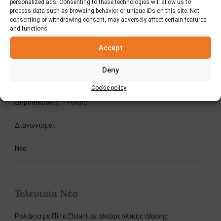
personalized ads. Consenting to these technologies will allow us to
process data such as browsing behavior or unique IDs on this site. Not
consenting or withdrawing consent, may adversely affect certain features
and functions.
Accept
Κατηγορίες
Deny
Fooding
Cookie policy
Δημοσιεύσεις – Τύπος
Διαγωνισμοί
Νέα
Τελευταία Νέα
Ρολάκια με Πίτα Elviart με αλεύρι ολικής άλεσης.