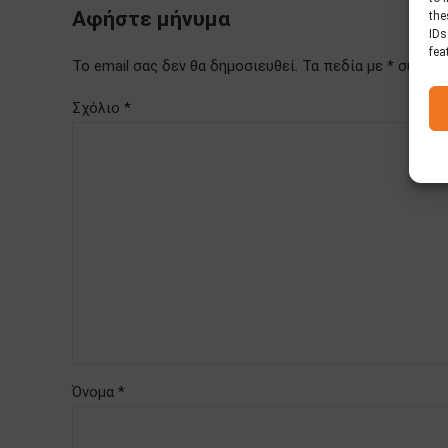
Αφήστε μήνυμα
the
IDs
fea
Το email σας δεν θα δημοσιευθεί. Τα πεδία με * συμπ
Σχόλιο
*
Όνομα *