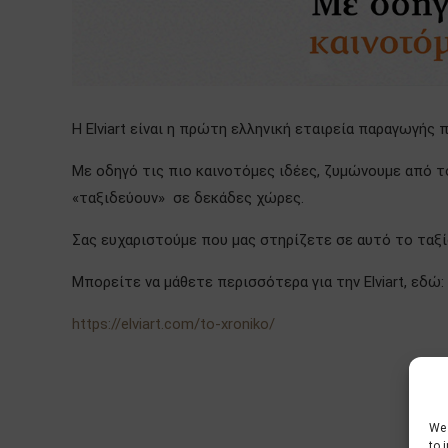
Η Elviart είναι η πρώτη ελληνική εταιρεία παραγωγής
Με οδηγό τις πιο καινοτόμες ιδέες, ζυμώνουμε από τ
«ταξιδεύουν» σε δεκάδες χώρες.
Σας ευχαριστούμε που μας στηρίζετε σε αυτό το ταξίδ
Μπορείτε να μάθετε περισσότερα για την Elviart, εδώ:
https://elviart.com/to-xroniko/
We 
to 