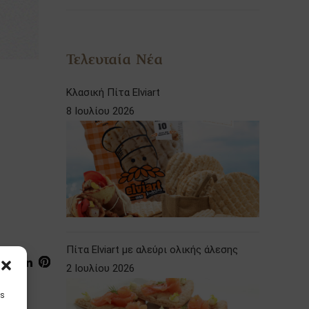
Τελευταία Νέα
Κλασική Πίτα Elviart
8 Ιουλίου 2026
Πίτα Elviart με αλεύρι ολικής άλεσης
2 Ιουλίου 2026
is