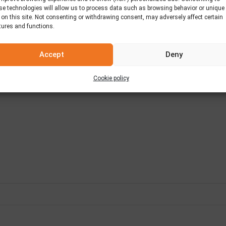
se technologies will allow us to process data such as browsing behavior or unique
 on this site. Not consenting or withdrawing consent, may adversely affect certain
tures and functions.
ληρώνονται υποχρεωτικά.
Accept
Deny
Cookie policy