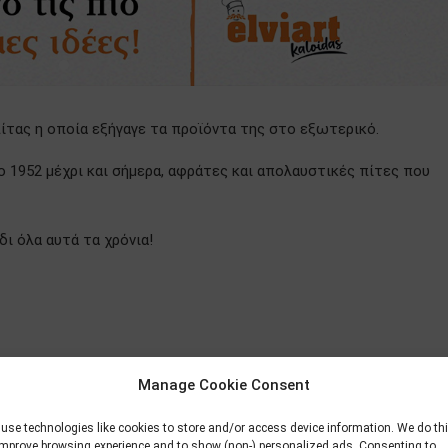
 πίτας η οποία εξήγαγε τα προϊόντα της στο εξωτερικό.
ο 1952 μέχρι και σήμερα, αφράτες και απολαυστικές πίτες που
ι όλα αυτά τα χρόνια!
Manage Cookie Consent
use technologies like cookies to store and/or access device information. We do th
improve browsing experience and to show (non-) personalized ads. Consenting to