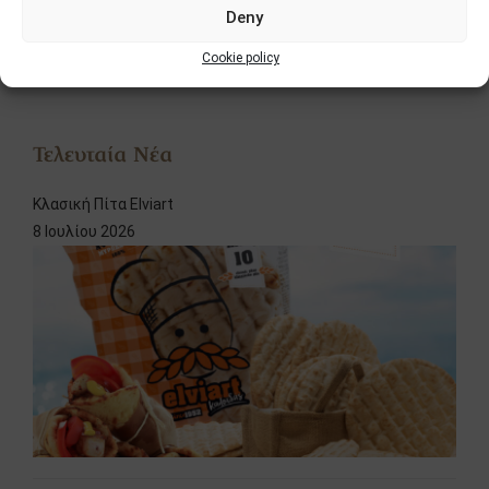
Διαγωνισμοί
Deny
Νέα
Cookie policy
Τελευταία Νέα
Κλασική Πίτα Elviart
8 Ιουλίου 2026