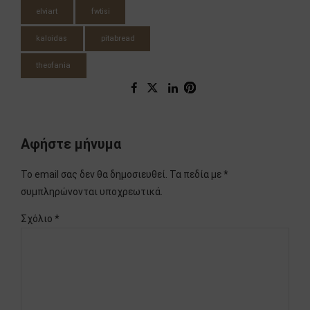
elviart
fwtisi
kaloidas
pitabread
theofania
Αφήστε μήνυμα
Το email σας δεν θα δημοσιευθεί. Τα πεδία με *
συμπληρώνονται υποχρεωτικά.
Σχόλιο
*