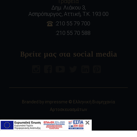
Γραφεία
Δημ. Λιάκου 3,
Ασπρόπυργος, Αττική, Τ.Κ. 193 00
:210 55 79 700
:210 55 70 588
Βρείτε μας στα social media
Branded by
impressme
© Ελληνική Βιομηχανία
Αρτοσκευασμάτων
×