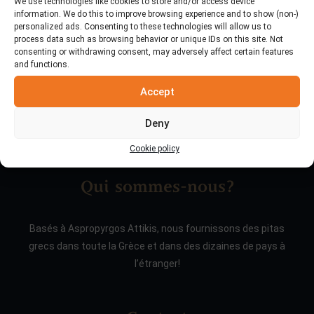
We use technologies like cookies to store and/or access device
information. We do this to improve browsing experience and to show (non-)
personalized ads. Consenting to these technologies will allow us to
process data such as browsing behavior or unique IDs on this site. Not
consenting or withdrawing consent, may adversely affect certain features
and functions.
Accept
Deny
Cookie policy
Qui sommes-nous?
Basés à Aspropyrgos Attikis, nous fournissons des pitas
grecs dans toute la Grèce et dans des dizaines de pays à
l’étranger!